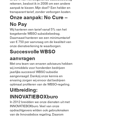
rekenen, besloot ik in 2008 om een andere
aanpak te kiezen. Mijn doel? Een helder en
transparant tarief, zonder verborgen kosten.
Onze aanpak: No Cure –
No Pay
Wij hanteren een tarief vanaf 5% van het
toegekende WBSO subsidiebedrag.
Daarnaast hanteren we een minimumtarief
van € 750 per aanvraag om de kwaliteit van
onze dienstverlening te waarborgen.
Succesvolle WBSO
aanvragen
Met ons team van ervaren adviseurs hebben
wij inmiddels voor honderden bedrijven
jaarlijks succesvol WBSO subsidie
aangevraagd. Dankzij onze kennis en
ervaring zorgen wij ervoor dat bedrijven
optimaal profiteren van de WBSO-regeling.
Uitbreiding:
INNOVATIEBOXburo
In 2012 breidden we onze diensten uit met
INNOVATIEBOXburo. Veel van onze
opdrachtgevers wilden ook gebruikmaken
van de Innovatiebox regeling. Daarom