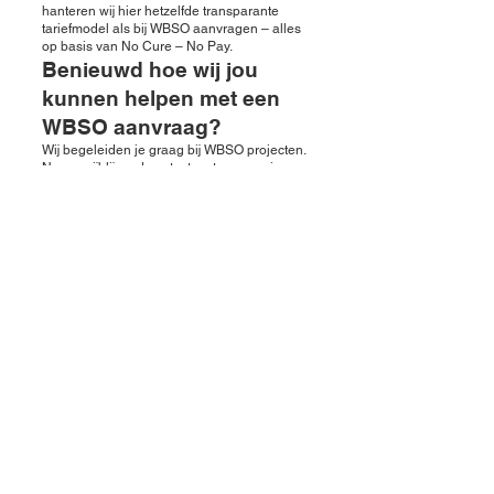
hanteren wij hier hetzelfde transparante
tariefmodel als bij WBSO aanvragen – alles
op basis van No Cure – No Pay.
Benieuwd hoe wij jou
kunnen helpen met een
WBSO aanvraag?
Wij begeleiden je graag bij WBSO projecten.
Neem vrijblijvend contact met ons op via
0314 - 700 500 of stuur ons een bericht.
WBSOburo
Dominee van Dijkweg 14
7001 CV Doetinchem
0314 - 700 500
INNOVATIEBOXburo
Van Foreestallee 36
7773 DD Hardenberg
0523 - 522 102